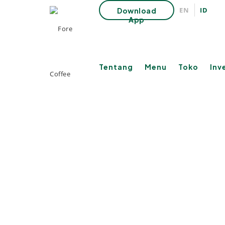
EN
ID
Download
App
Tentang
Menu
Toko
Inv